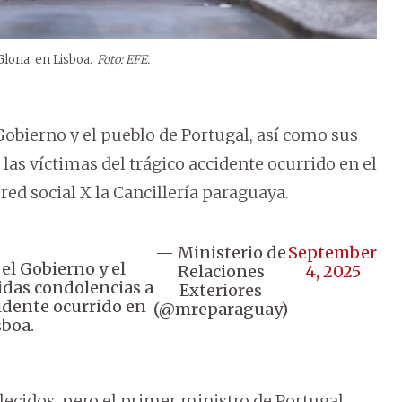
loria, en Lisboa.
Foto: EFE.
Gobierno y el pueblo de Portugal, así como sus
las víctimas del trágico accidente ocurrido en el
 red social X la Cancillería paraguaya.
— Ministerio de
September
el Gobierno y el
Relaciones
4, 2025
idas condolencias a
Exteriores
cidente ocurrido en
(@mreparaguay)
sboa.
llecidos, pero el primer ministro de Portugal,