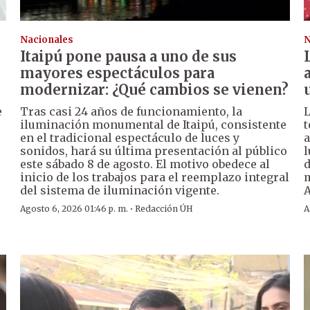
Nacionales
N
Itaipú pone pausa a uno de sus
mayores espectáculos para
modernizar: ¿Qué cambios se vienen?
e
Tras casi 24 años de funcionamiento, la
L
iluminación monumental de Itaipú, consistente
t
en el tradicional espectáculo de luces y
a
sonidos, hará su última presentación al público
l
este sábado 8 de agosto. El motivo obedece al
d
inicio de los trabajos para el reemplazo integral
m
del sistema de iluminación vigente.
A
·
Agosto 6, 2026 01:46 p. m.
Redacción ÚH
A