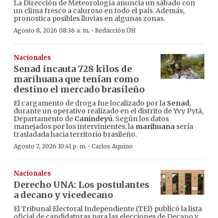
La Dirección de Meteorología anuncia un sábado con
un clima fresco a caluroso en todo el país. Además,
pronostica posibles lluvias en algunas zonas.
·
Agosto 8, 2026 08:36 a. m.
Redacción ÚH
Nacionales
Senad incauta 728 kilos de
marihuana que tenían como
destino el mercado brasileño
El cargamento de droga fue localizado por la
Senad
,
durante un operativo realizado en el distrito de Yvy Pytã,
Departamento de
Canindeyú
. Según los datos
manejados por los intervinientes, la
marihuana
sería
trasladada hacia territorio brasileño.
·
Agosto 7, 2026 10:41 p. m.
Carlos Aquino
Nacionales
Derecho UNA: Los postulantes
a decano y vicedecano
El Tribunal Electoral Independiente (TEI) publicó la lista
oficial de candidaturas para las elecciones de Decano y