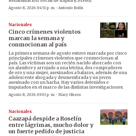
Rehabilitación Social de Itapúa (Cereso).
·
Agosto 8, 2026 04:51 p. m.
Antonio Rolín
Nacionales
Cinco crímenes violentos
marcan la semana y
conmocionan al país
La primera semana de agosto estuvo marcada por cinco
principales crímenes violentos que conmocionan al
país. Las víctimas son un recién nacido ahorcado con
un alambre y arrojado a una letrina, dos compradores
de oro y una mujer, asesinados a balazos, además de una
adolescente ahogada y desmembrada y un joven
asesinado con un hacha. Hay varios detenidos e
imputados en el marco de las distintas investigaciones.
·
Agosto 8, 2026 03:03 p. m.
Mary Glezcu
Nacionales
Caazapá despide a Roselín
entre lágrimas, mucho dolor y
un fuerte pedido de justicia