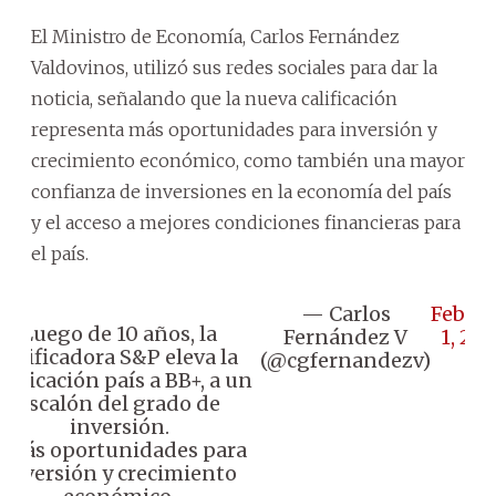
El Ministro de Economía, Carlos Fernández
Valdovinos, utilizó sus redes sociales para dar la
noticia, señalando que la nueva calificación
representa más oportunidades para inversión y
crecimiento económico, como también una mayor
confianza de inversiones en la economía del país
y el acceso a mejores condiciones financieras para
el país.
— Carlos
Febru
Luego de 10 años, la
Fernández V
1, 20
calificadora S&P eleva la
(@cgfernandezv)
alificación país a BB+, a un
escalón del grado de
inversión.
• Más oportunidades para
inversión y crecimiento