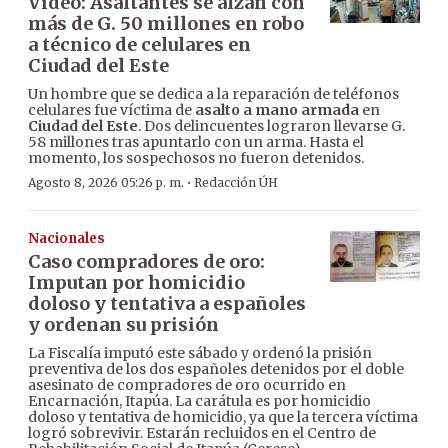
Video: Asaltantes se alzan con
más de G. 50 millones en robo
a técnico de celulares en
Ciudad del Este
Un hombre que se dedica a la reparación de teléfonos
celulares fue víctima de
asalto a mano armada
en
Ciudad del Este
. Dos delincuentes lograron llevarse G.
58 millones tras apuntarlo con un arma. Hasta el
momento, los sospechosos no fueron detenidos.
·
Agosto 8, 2026 05:26 p. m.
Redacción ÚH
Nacionales
Caso compradores de oro:
Imputan por homicidio
doloso y tentativa a españoles
y ordenan su prisión
La Fiscalía imputó este sábado y ordenó la prisión
preventiva de los dos españoles detenidos por el doble
asesinato de compradores de oro ocurrido en
Encarnación, Itapúa. La carátula es por homicidio
doloso y tentativa de homicidio, ya que la tercera víctima
logró sobrevivir. Estarán recluidos en el Centro de