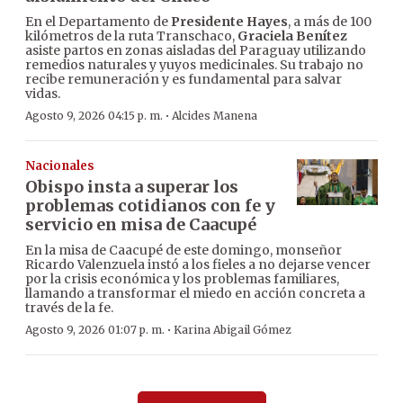
En el Departamento de
Presidente Hayes
, a más de 100
kilómetros de la ruta Transchaco,
Graciela Benítez
asiste partos en zonas aisladas del Paraguay utilizando
remedios naturales y yuyos medicinales. Su trabajo no
recibe remuneración y es fundamental para salvar
vidas.
·
Agosto 9, 2026 04:15 p. m.
Alcides Manena
Nacionales
Obispo insta a superar los
problemas cotidianos con fe y
servicio en misa de Caacupé
En la misa de Caacupé de este domingo, monseñor
Ricardo Valenzuela instó a los fieles a no dejarse vencer
por la crisis económica y los problemas familiares,
llamando a transformar el miedo en acción concreta a
través de la fe.
·
Agosto 9, 2026 01:07 p. m.
Karina Abigail Gómez