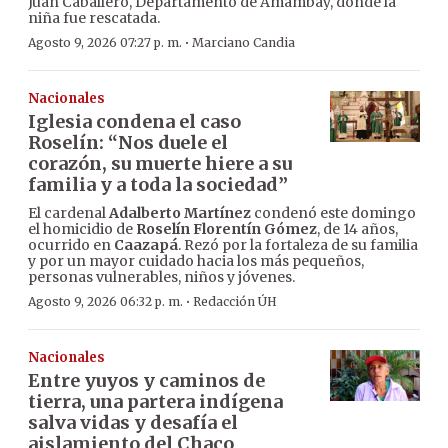
Juan Caballero, Departamento de Amambay, donde la
niña fue rescatada.
·
Agosto 9, 2026 07:27 p. m.
Marciano Candia
Nacionales
Iglesia condena el caso
Roselín: “Nos duele el
corazón, su muerte hiere a su
familia y a toda la sociedad”
El cardenal
Adalberto Martínez
condenó este domingo
el homicidio de
Roselín Florentín Gómez
, de 14 años,
ocurrido en
Caazapá
. Rezó por la fortaleza de su familia
y por un mayor cuidado hacia los más pequeños,
personas vulnerables, niños y jóvenes.
·
Agosto 9, 2026 06:32 p. m.
Redacción ÚH
Nacionales
Entre yuyos y caminos de
tierra, una partera indígena
salva vidas y desafía el
aislamiento del Chaco