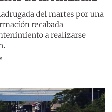
 madrugada del martes por una
ormación recabada
ntenimiento a realizarse
n.
ra