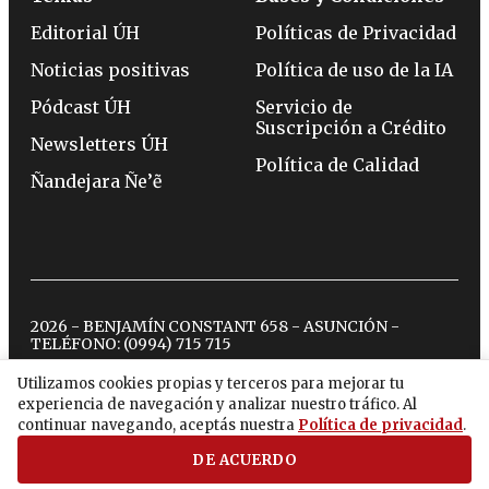
Editorial ÚH
Políticas de Privacidad
Noticias positivas
Política de uso de la IA
Pódcast ÚH
Servicio de
Suscripción a Crédito
Newsletters ÚH
Política de Calidad
Ñandejara Ñe’ẽ
2026 - BENJAMÍN CONSTANT 658 - ASUNCIÓN -
TELÉFONO:
(0994) 715 715
Utilizamos cookies propias y terceros para mejorar tu
experiencia de navegación y analizar nuestro tráfico. Al
twitter
instagram
facebook
tiktok
youtube
spotify
continuar navegando, aceptás nuestra
Política de privacidad
.
DE ACUERDO