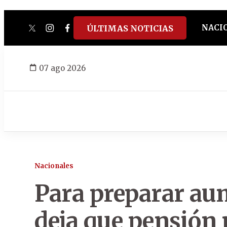
NACI
ÚLTIMAS NOTICIAS
twitter
instagram
facebook
tiktok
youtube
spotify
07 ago 2026
Nacionales
Para preparar au
deja que pensión