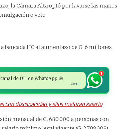
hazo, la Cámara Alta optó por lavarse las manos
promulgación o veto.
 la bancada HC al aumentazo de G. 6 millones
1
 al canal de ÚH en WhatsApp 🤩
14:01
✓✓
s con discapacidad y ellos mejoran salario
nsión mensual de G. 680.000 a personas con
 salario mínimo legal vigente (G. 2.798.309).