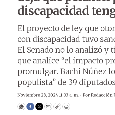
discapacidad teng
El proyecto de ley que oto
con discapacidad tuvo san
El Senado no lo analizó y t
que analice “el impacto pr
promulgar. Bachi Núñez lo
populista” de 39 diputados
Noviembre 28, 2024 11:03 a. m. •
Por
Redacción
WhatsApp
Facebook
Twitter
Email
Copy
Print