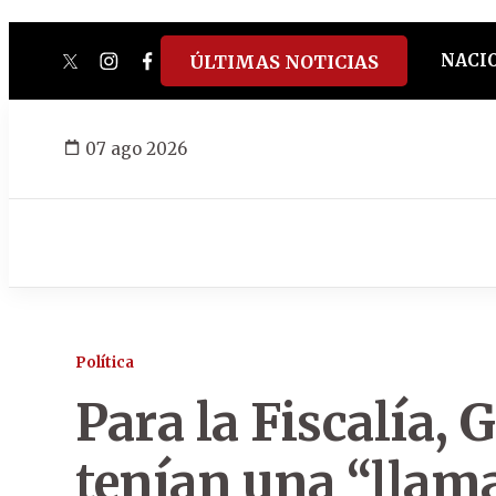
NACI
ÚLTIMAS NOTICIAS
twitter
instagram
facebook
tiktok
youtube
spotify
07 ago 2026
Política
Para la Fiscalía, 
tenían una “llama