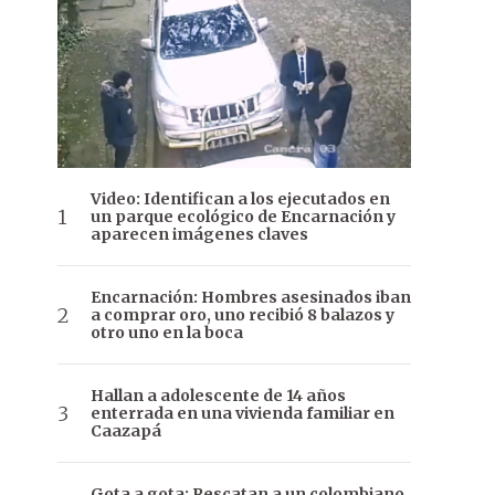
Video: Identifican a los ejecutados en
un parque ecológico de Encarnación y
aparecen imágenes claves
Encarnación: Hombres asesinados iban
a comprar oro, uno recibió 8 balazos y
otro uno en la boca
Hallan a adolescente de 14 años
enterrada en una vivienda familiar en
Caazapá
Gota a gota: Rescatan a un colombiano