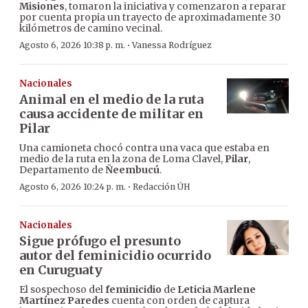
Misiones
, tomaron la iniciativa y comenzaron a reparar
por cuenta propia un trayecto de aproximadamente 30
kilómetros de camino vecinal.
·
Agosto 6, 2026 10:38 p. m.
Vanessa Rodríguez
Nacionales
Animal en el medio de la ruta
causa accidente de militar en
Pilar
Una camioneta chocó contra una vaca que estaba en
medio de la ruta en la zona de Loma Clavel,
Pilar
,
Departamento de
Ñeembucú
.
·
Agosto 6, 2026 10:24 p. m.
Redacción ÚH
Nacionales
Sigue prófugo el presunto
autor del feminicidio ocurrido
en Curuguaty
El sospechoso del
feminicidio
de
Leticia Marlene
Martínez Paredes
cuenta con orden de captura