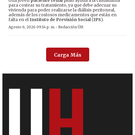
Una joven
paciente renal
pidió ayuda a la ciudadanía
para costear su tratamiento, ya que debe adecuar su
vivienda para poder realizarse la diálisis peritoneal,
además de los costosos medicamentos que están en
falta en el
Instituto de Previsión Social
(
IPS
).
·
Agosto 6, 2026 09:14 p. m.
Redacción ÚH
Carga Más