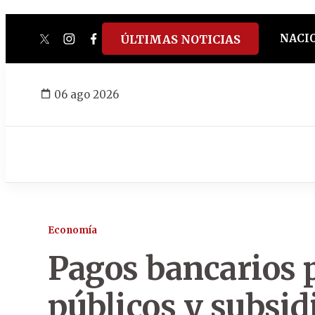
NACI
ÚLTIMAS NOTICIAS
twitter
instagram
facebook
tiktok
youtube
spotify
06 ago 2026
Economía
Pagos bancarios p
públicos y subsid