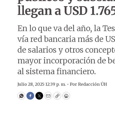
llegan a USD 1.76
En lo que va del año, la Te
vía red bancaria más de US
de salarios y otros concep
mayor incorporación de ben
al sistema financiero.
Julio 28, 2025 12:39 p. m. •
Por
Redacción ÚH
WhatsApp
Facebook
Twitter
Email
Copy
Print