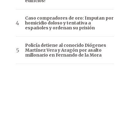
edificios?
Caso compradores de oro: Imputan por
homicidio doloso y tentativa a
españoles y ordenan su prisión
Policía detiene al conocido Diógenes
Martínez Vera y Aragón por asalto
millonario en Fernando de la Mora