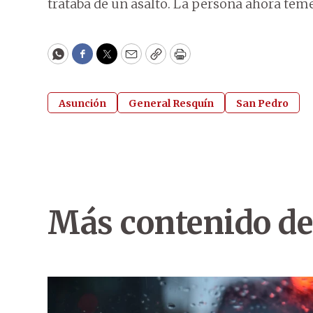
trataba de un asalto. La persona ahora teme
WhatsApp
Facebook
Twitter
Email
Copy
Print
Asunción
General Resquín
San Pedro
Más contenido de