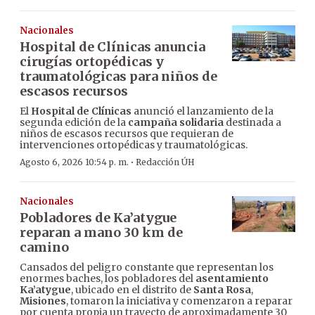
Nacionales
Hospital de Clínicas anuncia
cirugías ortopédicas y
traumatológicas para niños de
escasos recursos
El
Hospital de Clínicas
anunció el lanzamiento de la
segunda edición de la
campaña solidaria
destinada a
niños de escasos recursos que requieran de
intervenciones ortopédicas y traumatológicas.
·
Agosto 6, 2026 10:54 p. m.
Redacción ÚH
Nacionales
Pobladores de Ka’atygue
reparan a mano 30 km de
camino
Cansados del peligro constante que representan los
enormes baches, los pobladores del
asentamiento
Ka’atygue
, ubicado en el distrito de
Santa Rosa
,
Misiones
, tomaron la iniciativa y comenzaron a reparar
por cuenta propia un trayecto de aproximadamente 30