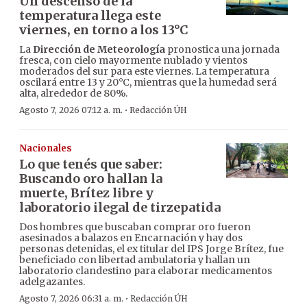
Un descenso de la
temperatura llega este
viernes, en torno a los 13°C
La
Dirección de Meteorología
pronostica una jornada
fresca, con cielo mayormente nublado y vientos
moderados del sur para este viernes. La temperatura
oscilará entre 13 y 20°C, mientras que la humedad será
alta, alrededor de 80%.
·
Agosto 7, 2026 07:12 a. m.
Redacción ÚH
Nacionales
Lo que tenés que saber:
Buscando oro hallan la
muerte, Brítez libre y
laboratorio ilegal de tirzepatida
Dos hombres que buscaban comprar oro fueron
asesinados a balazos en Encarnación y hay dos
personas detenidas, el ex titular del IPS Jorge Brítez, fue
beneficiado con libertad ambulatoria y hallan un
laboratorio clandestino para elaborar medicamentos
adelgazantes.
·
Agosto 7, 2026 06:31 a. m.
Redacción ÚH