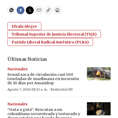
WhatsApp
Facebook
Twitter
Email
Copy
Print
Efraín Alegre
Tribunal Superior de Justicia Electoral (TSJE)
Partido Liberal Radical Auténtico (PLRA)
Últimas Noticias
Nacionales
Senad saca de circulación casi 500
toneladas de marihuana en incursión
de 10 días por Amambay
·
Agosto 7, 2026 08:21 a. m.
Redacción ÚH
Nacionales
“Gota a gota”: Rescatan a un
colombiano secuestrado y torturado y
desmantelan una banda de usura