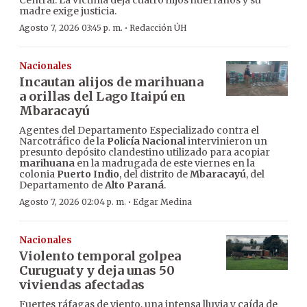
Central. La víctima deja cuatro hijos huérfanos y su
madre exige justicia.
·
Agosto 7, 2026 03:45 p. m.
Redacción ÚH
Nacionales
Incautan alijos de marihuana
a orillas del Lago Itaipú en
Mbaracayú
Agentes del Departamento Especializado contra el
Narcotráfico de la
Policía Nacional
intervinieron un
presunto depósito clandestino utilizado para acopiar
marihuana
en la madrugada de este viernes en la
colonia
Puerto Indio
, del distrito de
Mbaracayú
, del
Departamento de
Alto Paraná
.
·
Agosto 7, 2026 02:04 p. m.
Edgar Medina
Nacionales
Violento temporal golpea
Curuguaty y deja unas 50
viviendas afectadas
Fuertes ráfagas de viento, una intensa lluvia y caída de