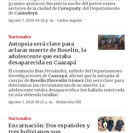
granizo azotaron durante la noche del jueves varios
sectores de la ciudad de
Curuguaty
, del Departamento
de
Canindeyú
.
·
Agosto 7, 2026 01:26 p. m.
Carlos Aquino
Nacionales
Autopsia será clave para
aclarar muerte de Roselín, la
adolescente que estaba
desaparecida en Caazapá
El comisario Blas Fernández, subjefe del Departamento
Investigaciones de
Caazapá
, afirmó que la autopsia al
cuerpo de
Roselín Florentín Gómez
(14) será clave para
determinar las circunstancias de su muerte. La
adolescente estaba desaparecida y fue hallada enterrada
en una vivienda familiar.
·
Agosto 7, 2026 10:21 a. m.
Redacción ÚH
Nacionales
Encarnación: Dos españoles y
tres bolivianos son