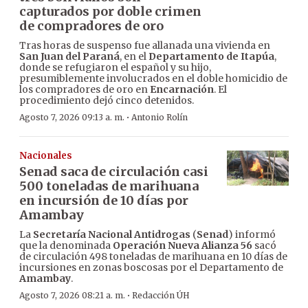
capturados por doble crimen
de compradores de oro
Tras horas de suspenso fue allanada una vivienda en
San Juan del Paraná
, en el
Departamento de Itapúa
,
donde se refugiaron el español y su hijo,
presumiblemente involucrados en el doble homicidio de
los compradores de oro en
Encarnación
. El
procedimiento dejó cinco detenidos.
·
Agosto 7, 2026 09:13 a. m.
Antonio Rolín
Nacionales
Senad saca de circulación casi
500 toneladas de marihuana
en incursión de 10 días por
Amambay
La
Secretaría Nacional Antidrogas
(
Senad
) informó
que la denominada
Operación Nueva Alianza 56
sacó
de circulación 498 toneladas de marihuana en 10 días de
incursiones en zonas boscosas por el Departamento de
Amambay
.
·
Agosto 7, 2026 08:21 a. m.
Redacción ÚH