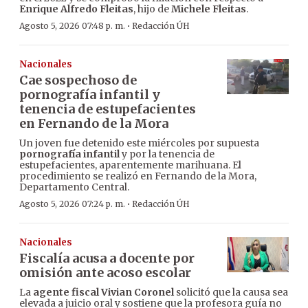
Enrique Alfredo Fleitas
, hijo de
Michele Fleitas
.
·
Agosto 5, 2026 07:48 p. m.
Redacción ÚH
Nacionales
Cae sospechoso de
pornografía infantil y
tenencia de estupefacientes
en Fernando de la Mora
Un joven fue detenido este miércoles por supuesta
pornografía infantil
y por la tenencia de
estupefacientes, aparentemente marihuana. El
procedimiento se realizó en Fernando de la Mora,
Departamento Central.
·
Agosto 5, 2026 07:24 p. m.
Redacción ÚH
Nacionales
Fiscalía acusa a docente por
omisión ante acoso escolar
La
agente fiscal Vivian Coronel
solicitó que la causa sea
elevada a juicio oral y sostiene que la profesora guía no