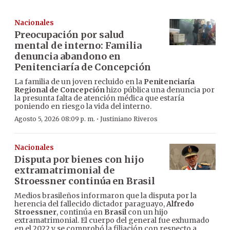
Nacionales
Preocupación por salud
mental de interno: Familia
denuncia abandono en
Penitenciaría de Concepción
La familia de un joven recluido en la
Penitenciaría
Regional de Concepción
hizo pública una denuncia por
la presunta falta de atención médica que estaría
poniendo en riesgo la vida del interno.
·
Agosto 5, 2026 08:09 p. m.
Justiniano Riveros
Nacionales
Disputa por bienes con hijo
extramatrimonial de
Stroessner continúa en Brasil
Medios brasileños informaron que la disputa por la
herencia del fallecido dictador paraguayo,
Alfredo
Stroessner
, continúa en
Brasil
con un hijo
extramatrimonial. El cuerpo del general fue exhumado
en el 2022 y se comprobó la filiación con respecto a