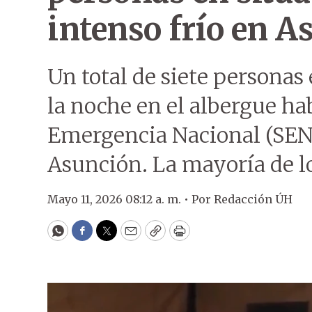
intenso frío en A
Un total de siete personas 
la noche en el albergue hab
Emergencia Nacional (SEN)
Asunción. La mayoría de lo
Mayo 11, 2026 08:12 a. m. •
Por
Redacción ÚH
WhatsApp
Facebook
Twitter
Email
Copy
Print