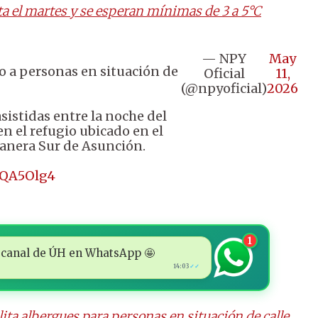
sta el martes y se esperan mínimas de 3 a 5°C
— NPY
May
ío a personas en situación de
Oficial
11,
(@npyoficial)
2026
sistidas entre la noche del
n el refugio ubicado en el
tanera Sur de Asunción.
HQA5Olg4
1
 al canal de ÚH en WhatsApp 🤩
14:03
✓✓
lita albergues para personas en situación de calle