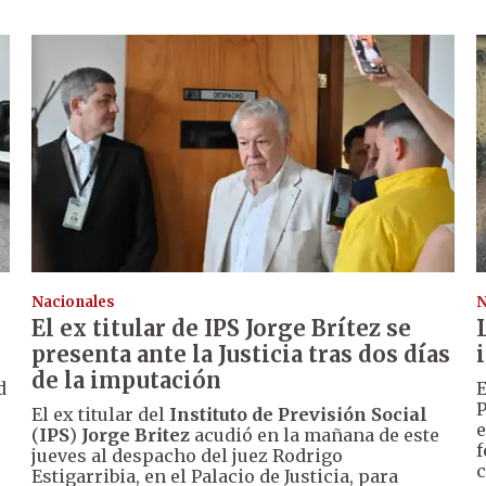
Nacionales
N
El ex titular de IPS Jorge Brítez se
presenta ante la Justicia tras dos días
de la imputación
d
E
P
El ex titular del
Instituto de Previsión Social
e
(
IPS
)
Jorge Britez
acudió en la mañana de este
f
jueves al despacho del juez Rodrigo
c
Estigarribia, en el Palacio de Justicia, para