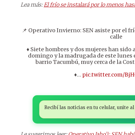
Lea más:
El frío se instalará por lo menos ha
📌 Operativo Invierno: SEN asiste por el fr
calle
♦️ Siete hombres y dos mujeres han sido a
domingo y la madrugada de este lunes e
barrio Tacumbú, muy cerca de la Cos
♦️…
pic.twitter.com/Bj
Recibí las noticias en tu celular, unite
Le sugerimos leer:
Operativo Jaho’i: SEN habi