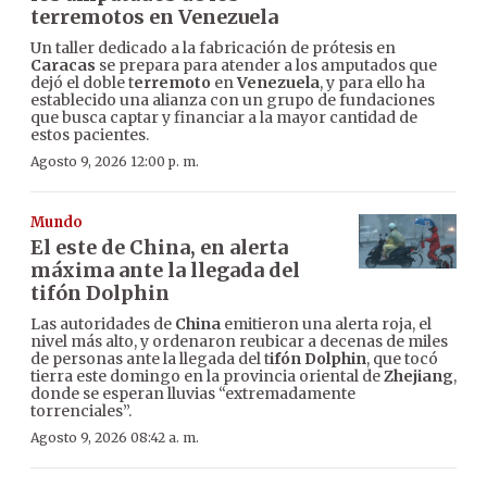
terremotos en Venezuela
Un taller dedicado a la fabricación de prótesis en
Caracas
se prepara para atender a los amputados que
dejó el doble t
erremoto
en
Venezuela
, y para ello ha
establecido una alianza con un grupo de fundaciones
que busca captar y financiar a la mayor cantidad de
estos pacientes.
Agosto 9, 2026 12:00 p. m.
Mundo
El este de China, en alerta
máxima ante la llegada del
tifón Dolphin
Las autoridades de
China
emitieron una alerta roja, el
nivel más alto, y ordenaron reubicar a decenas de miles
de personas ante la llegada del t
ifón Dolphin
, que tocó
tierra este domingo en la provincia oriental de
Zhejiang
,
donde se esperan lluvias “extremadamente
torrenciales”.
Agosto 9, 2026 08:42 a. m.