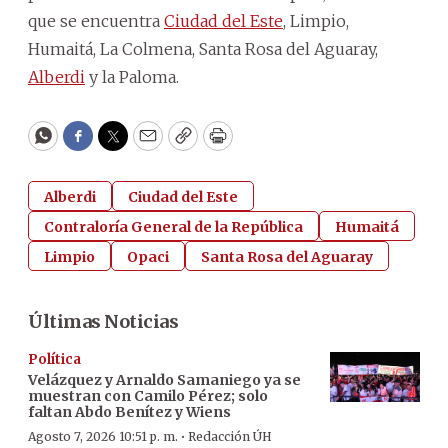
que se encuentra
Ciudad del Este
, Limpio,
Humaitá, La Colmena, Santa Rosa del Aguaray,
Alberdi
y la Paloma.
WhatsApp
Facebook
Twitter
Email
Copy
Print
Alberdi
Ciudad del Este
Contraloría General de la República
Humaitá
Limpio
Opaci
Santa Rosa del Aguaray
Últimas Noticias
Política
Velázquez y Arnaldo Samaniego ya se
muestran con Camilo Pérez; solo
faltan Abdo Benítez y Wiens
·
Agosto 7, 2026 10:51 p. m.
Redacción ÚH