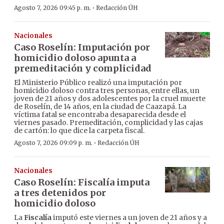
·
Agosto 7, 2026 09:45 p. m.
Redacción ÚH
Nacionales
Caso Roselín: Imputación por
homicidio doloso apunta a
premeditación y complicidad
El Ministerio Público realizó una imputación por
homicidio doloso contra tres personas, entre ellas, un
joven de 21 años y dos adolescentes por la cruel muerte
de Roselín, de 14 años, en la ciudad de Caazapá. La
víctima fatal se encontraba desaparecida desde el
viernes pasado. Premeditación, complicidad y las cajas
de cartón: lo que dice la carpeta fiscal.
·
Agosto 7, 2026 09:09 p. m.
Redacción ÚH
Nacionales
Caso Roselín: Fiscalía imputa
a tres detenidos por
homicidio doloso
La
Fiscalía
imputó este viernes a un joven de 21 años y a