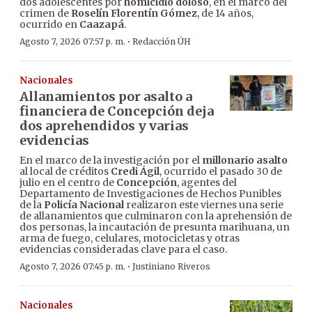
dos adolescentes por
homicidio doloso
, en el marco del
crimen de
Roselín Florentín Gómez
, de 14 años,
ocurrido en
Caazapá
.
·
Agosto 7, 2026 07:57 p. m.
Redacción ÚH
Nacionales
Allanamientos por asalto a
financiera de Concepción deja
dos aprehendidos y varias
evidencias
En el marco de la investigación por el
millonario asalto
al local de créditos
Credi Ágil
, ocurrido el pasado 30 de
julio en el centro de
Concepción
, agentes del
Departamento de Investigaciones de Hechos Punibles
de la
Policía Nacional
realizaron este viernes una serie
de allanamientos que culminaron con la aprehensión de
dos personas, la incautación de presunta marihuana, un
arma de fuego, celulares, motocicletas y otras
evidencias consideradas clave para el caso.
·
Agosto 7, 2026 07:45 p. m.
Justiniano Riveros
Nacionales