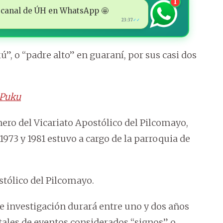
1
 al canal de ÚH en WhatsApp 🤩
23:37
✓✓
, o “padre alto” en guaraní, por sus casi dos
i Puku
ero del Vicariato Apostólico del Pilcomayo,
973 y 1981 estuvo a cargo de la parroquia de
stólico del Pilcomayo.
e investigación durará entre uno y dos años
tales de eventos considerados “signos” o