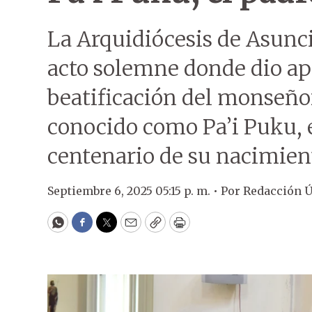
La Arquidiócesis de Asunci
acto solemne donde dio ape
beatificación del monseñ
conocido como Pa’i Puku, 
centenario de su nacimien
Septiembre 6, 2025 05:15 p. m. •
Por
Redacción 
WhatsApp
Facebook
Twitter
Email
Copy
Print