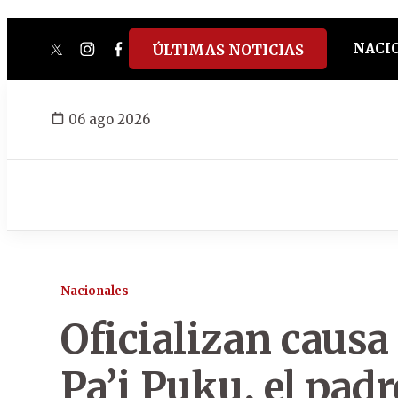
NACI
ÚLTIMAS NOTICIAS
twitter
instagram
facebook
tiktok
youtube
spotify
06 ago 2026
Nacionales
Oficializan causa
Pa’i Puku, el pad