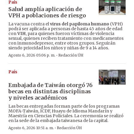
País
Salud amplía aplicación de
VPH a poblaciones de riesgo
La vacuna contra el
virus del papiloma humano
(VPH)
podrá ser aplicada a personas de hasta 45 años de edad
con
VIH
, para quienes fueron víctimas de violencia
sexual, quienes reciben tratamiento con medicamentos
con inmunodepresor, entre otros grupos. Seguirán
siendo prioridad los niños y niñas de 9 a 14 años.
·
Agosto 6, 2026 05:06 p. m.
Redacción ÚH
País
Embajada de Taiwán otorgó 76
becas en distintas disciplinas
y niveles académicos
Las becas entregadas forman parte de los programas
MOFA-Taiwán, ICDF, Huayu de Idioma Mandarín y
Maestría en Ciencias Policiales. La ceremonia se realizó
en la sede de la embajada taiwanesa de la capital.
·
Agosto 6, 2026 10:51 a. m.
Redacción ÚH