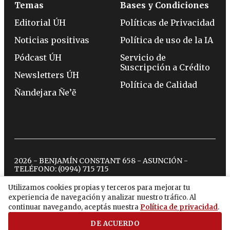
Temas
Bases y Condiciones
Editorial ÚH
Políticas de Privacidad
Noticias positivas
Política de uso de la IA
Pódcast ÚH
Servicio de
Suscripción a Crédito
Newsletters ÚH
Política de Calidad
Ñandejara Ñe’ẽ
2026 - BENJAMÍN CONSTANT 658 - ASUNCIÓN -
TELÉFONO:
(0994) 715 715
Utilizamos cookies propias y terceros para mejorar tu
experiencia de navegación y analizar nuestro tráfico. Al
twitter
instagram
facebook
tiktok
youtube
spotify
continuar navegando, aceptás nuestra
Política de privacidad
.
DE ACUERDO