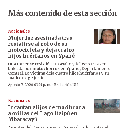
Más contenido de esta sección
Nacionales
Mujer fue asesinada tras
resistirse al robo de su
motocicleta y deja cuatro
hijos huérfanos en Ypané
Una mujer se resistió a un asalto y falleció tras ser
baleada por
motochorros
en
Ypané
, Departamento
Central. La víctima deja cuatro hijos huérfanos y su
madre exige justicia.
·
Agosto 7, 2026 03:45 p. m.
Redacción ÚH
Nacionales
Incautan alijos de marihuana
a orillas del Lago Itaipú en
Mbaracayú
Agentes del Departamento Especializado contra el