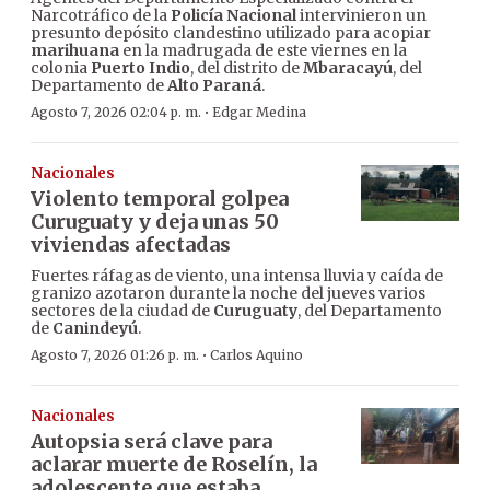
Narcotráfico de la
Policía Nacional
intervinieron un
presunto depósito clandestino utilizado para acopiar
marihuana
en la madrugada de este viernes en la
colonia
Puerto Indio
, del distrito de
Mbaracayú
, del
Departamento de
Alto Paraná
.
·
Agosto 7, 2026 02:04 p. m.
Edgar Medina
Nacionales
Violento temporal golpea
Curuguaty y deja unas 50
viviendas afectadas
Fuertes ráfagas de viento, una intensa lluvia y caída de
granizo azotaron durante la noche del jueves varios
sectores de la ciudad de
Curuguaty
, del Departamento
de
Canindeyú
.
·
Agosto 7, 2026 01:26 p. m.
Carlos Aquino
Nacionales
Autopsia será clave para
aclarar muerte de Roselín, la
adolescente que estaba