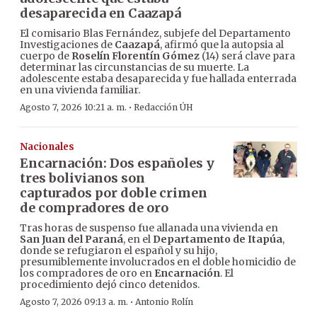
desaparecida en Caazapá
El comisario Blas Fernández, subjefe del Departamento
Investigaciones de
Caazapá
, afirmó que la autopsia al
cuerpo de
Roselín Florentín Gómez
(14) será clave para
determinar las circunstancias de su muerte. La
adolescente estaba desaparecida y fue hallada enterrada
en una vivienda familiar.
·
Agosto 7, 2026 10:21 a. m.
Redacción ÚH
Nacionales
Encarnación: Dos españoles y
tres bolivianos son
capturados por doble crimen
de compradores de oro
Tras horas de suspenso fue allanada una vivienda en
San Juan del Paraná
, en el
Departamento de Itapúa
,
donde se refugiaron el español y su hijo,
presumiblemente involucrados en el doble homicidio de
los compradores de oro en
Encarnación
. El
procedimiento dejó cinco detenidos.
·
Agosto 7, 2026 09:13 a. m.
Antonio Rolín