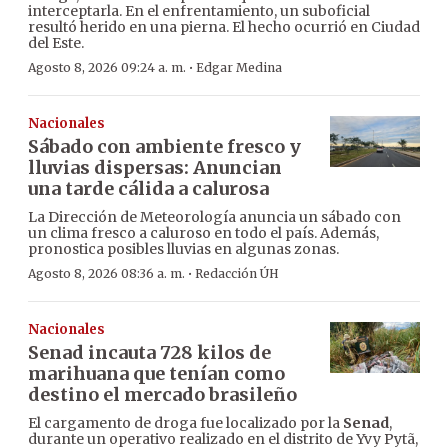
interceptarla. En el enfrentamiento, un suboficial
resultó herido en una pierna. El hecho ocurrió en Ciudad
del Este.
·
Agosto 8, 2026 09:24 a. m.
Edgar Medina
Nacionales
Sábado con ambiente fresco y
lluvias dispersas: Anuncian
una tarde cálida a calurosa
La Dirección de Meteorología anuncia un sábado con
un clima fresco a caluroso en todo el país. Además,
pronostica posibles lluvias en algunas zonas.
·
Agosto 8, 2026 08:36 a. m.
Redacción ÚH
Nacionales
Senad incauta 728 kilos de
marihuana que tenían como
destino el mercado brasileño
El cargamento de droga fue localizado por la
Senad
,
durante un operativo realizado en el distrito de Yvy Pytã,