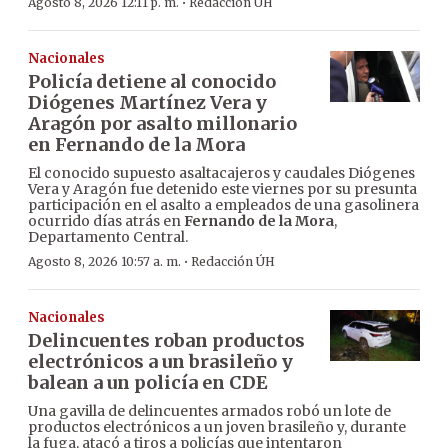
·
Agosto 8, 2026 12:11 p. m.
Redacción ÚH
Nacionales
Policía detiene al conocido
Diógenes Martínez Vera y
Aragón por asalto millonario
en Fernando de la Mora
El conocido supuesto asaltacajeros y caudales Diógenes
Vera y Aragón fue detenido este viernes por su presunta
participación en el asalto a empleados de una gasolinera
ocurrido días atrás en
Fernando de la Mora
,
Departamento Central.
·
Agosto 8, 2026 10:57 a. m.
Redacción ÚH
Nacionales
Delincuentes roban productos
electrónicos a un brasileño y
balean a un policía en CDE
Una gavilla de delincuentes armados robó un lote de
productos electrónicos a un joven brasileño y, durante
la fuga, atacó a tiros a policías que intentaron