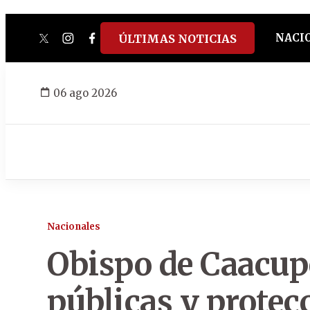
NACI
ÚLTIMAS NOTICIAS
twitter
instagram
facebook
tiktok
youtube
spotify
06 ago 2026
Nacionales
Obispo de Caacupé
públicas y protec