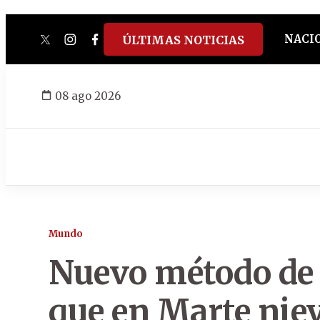
NACI
ÚLTIMAS NOTICIAS
twitter
instagram
facebook
tiktok
youtube
spotify
08 ago 2026
Mundo
Nuevo método de
que en Marte niev