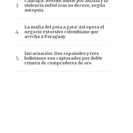
Caazapá: Roselín murió por asfixia y la
violencia sufrió tras su deceso, según
autopsia
La mafia del gota a gota: Así opera el
negocio extorsivo colombiano que
acecha a Paraguay
Encarnación: Dos españoles y tres
bolivianos son capturados por doble
crimen de compradores de oro