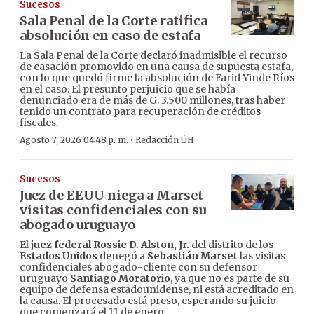
Sucesos
Sala Penal de la Corte ratifica
absolución en caso de estafa
La Sala Penal de la Corte declaró inadmisible el recurso
de casación promovido en una causa de supuesta estafa,
con lo que quedó firme la absolución de Farid Yinde Ríos
en el caso. El presunto perjuicio que se había
denunciado era de más de G. 3.500 millones, tras haber
tenido un contrato para recuperación de créditos
fiscales.
·
Agosto 7, 2026 04:48 p. m.
Redacción ÚH
Sucesos
Juez de EEUU niega a Marset
visitas confidenciales con su
abogado uruguayo
El
juez federal Rossie D. Alston, Jr.
del distrito de los
Estados Unidos
denegó a
Sebastián Marset
las visitas
confidenciales abogado-cliente con su defensor
uruguayo
Santiago Moratorio
, ya que no es parte de su
equipo de defensa estadounidense, ni está acreditado en
la causa. El procesado está preso, esperando su juicio
que comenzará el 11 de enero.