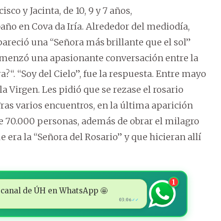
isco y Jacinta, de 10, 9 y 7 años,
ño en Cova da Iría. Alrededor del mediodía,
pareció una “Señora más brillante que el sol”
comenzó una apasionante conversación entre la
a?“. “Soy del Cielo”, fue la respuesta. Entre mayo
la Virgen. Les pidió que se rezase el rosario
 Tras varios encuentros, en la última aparición
de 70.000 personas, además de obrar el milagro
e era la “Señora del Rosario” y que hicieran allí
1
 al canal de ÚH en WhatsApp 🤩
03:06
✓✓