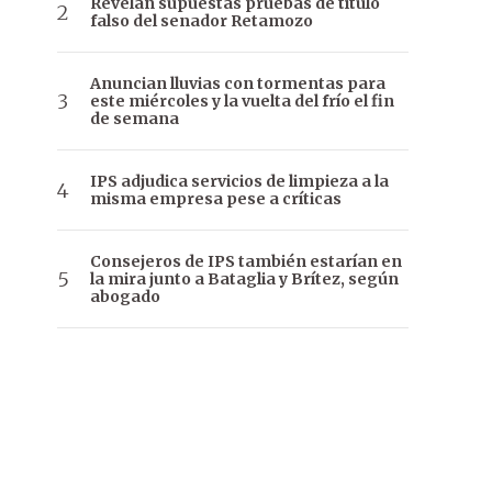
Revelan supuestas pruebas de título
falso del senador Retamozo
Anuncian lluvias con tormentas para
este miércoles y la vuelta del frío el fin
de semana
IPS adjudica servicios de limpieza a la
misma empresa pese a críticas
Consejeros de IPS también estarían en
la mira junto a Bataglia y Brítez, según
abogado