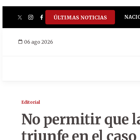
NACI
ÚLTIMAS NOTICIAS
twitter
instagram
facebook
tiktok
youtube
spotify
06 ago 2026
Editorial
No permitir que 
triunfe en el cas