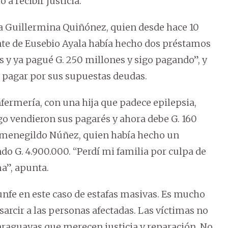
 a recibir justicia.
 a Guillermina Quiñónez, quien desde hace 10
nte de Eusebio Ayala había hecho dos préstamos
s y ya pagué G. 250 millones y sigo pagando”, y
 pagar por sus supuestas deudas.
nfermería, con una hija que padece epilepsia,
go vendieron sus pagarés y ahora debe G. 160
ermenegildo Núñez, quien había hecho un
o G. 4.900.000. “Perdí mi familia por culpa de
a”, apunta.
nfe en este caso de estafas masivas. Es mucho
esarcir a las personas afectadas. Las víctimas no
raguayas que merecen justicia y reparación. No