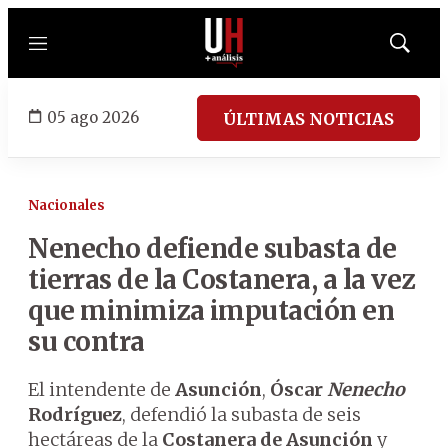
Menú
Mostrar
búsqued
05 ago 2026
ÚLTIMAS NOTICIAS
Nacionales
Nenecho defiende subasta de
tierras de la Costanera, a la vez
que minimiza imputación en
su contra
El intendente de
Asunción
,
Óscar
Nenecho
Rodríguez
, defendió la subasta de seis
hectáreas de la
Costanera de Asunción
y