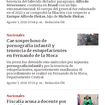
herencia del fallecido dictador paraguayo,
Alfredo
Stroessner
, continúa en
Brasil
con un hijo
extramatrimonial. El cuerpo del general fue exhumado
en el 2022 y se comprobó la filiación con respecto a
Enrique Alfredo Fleitas
, hijo de
Michele Fleitas
.
·
Agosto 5, 2026 07:48 p. m.
Redacción ÚH
Nacionales
Cae sospechoso de
pornografía infantil y
tenencia de estupefacientes
en Fernando de la Mora
Un joven fue detenido este miércoles por supuesta
pornografía infantil
y por la tenencia de
estupefacientes, aparentemente marihuana. El
procedimiento se realizó en Fernando de la Mora,
Departamento Central.
·
Agosto 5, 2026 07:24 p. m.
Redacción ÚH
Nacionales
Fiscalía acusa a docente por