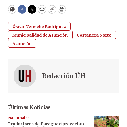
WhatsApp
Facebook
Twitter
Email
Copy
Print
Óscar Nenecho Rodríguez
Municipalidad de Asunción
Costanera Norte
Asunción
Redacción ÚH
Últimas Noticias
Nacionales
Productores de Paraguarí proyectan