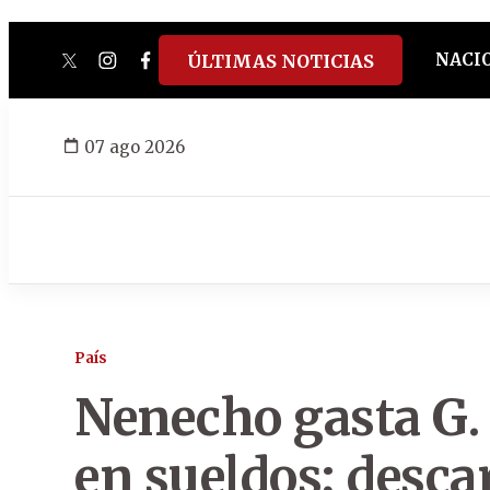
NACI
ÚLTIMAS NOTICIAS
twitter
instagram
facebook
tiktok
youtube
spotify
07 ago 2026
País
Nenecho gasta G.
en sueldos; descar