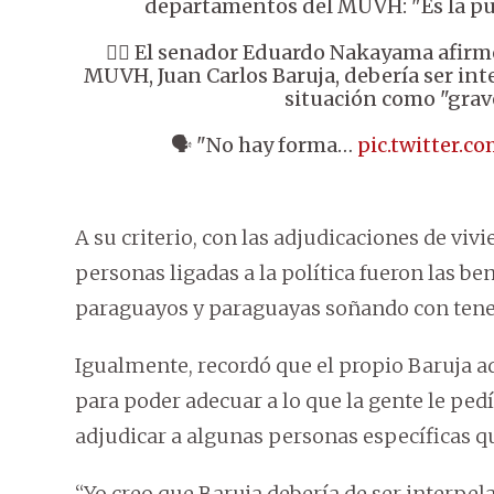
departamentos del MUVH: "Es la pu
👉🏼 El senador Eduardo Nakayama afirm
MUVH, Juan Carlos Baruja, debería ser inte
situación como "grav
🗣️ "No hay forma…
pic.twitter.c
A su criterio, con las adjudicaciones de vi
personas ligadas a la política fueron las be
paraguayos y paraguayas soñando con tener
Igualmente, recordó que el propio Baruja a
para poder adecuar a lo que la gente le pedí
adjudicar a algunas personas específicas qu
“Yo creo que Baruja debería de ser interpel