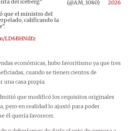
nta del iceberg"
(@AM_1080)
2026
ó que el ministro del
rpelado, calificando la
e".
om/LD6BHNilfz
viendas económicas, hubo favoritismo ya que tres
neficiadas, cuando se tienen cientos de
 una casa propia.
dmitió que modificó los requisitos originales
a, pero en realidad lo ajustó para poder
e él quería favorecer.
ado y deberíamos de darle el voto de censura a