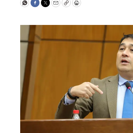
WhatsApp
Facebook
Twitter
Email
Copy
Print