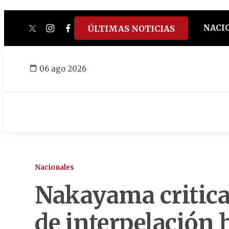
NACI
ÚLTIMAS NOTICIAS
twitter
instagram
facebook
tiktok
youtube
spotify
06 ago 2026
Nacionales
Nakayama critica
de interpelación