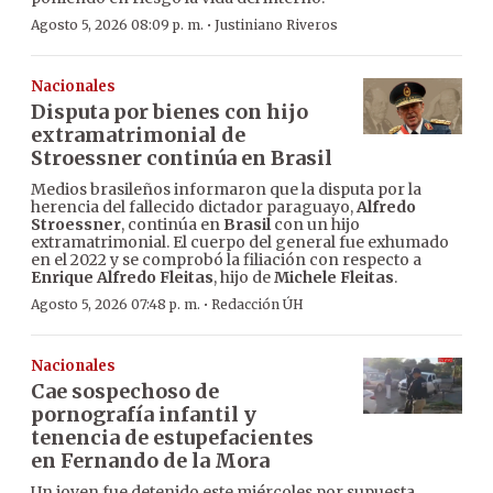
·
Agosto 5, 2026 08:09 p. m.
Justiniano Riveros
Nacionales
Disputa por bienes con hijo
extramatrimonial de
Stroessner continúa en Brasil
Medios brasileños informaron que la disputa por la
herencia del fallecido dictador paraguayo,
Alfredo
Stroessner
, continúa en
Brasil
con un hijo
extramatrimonial. El cuerpo del general fue exhumado
en el 2022 y se comprobó la filiación con respecto a
Enrique Alfredo Fleitas
, hijo de
Michele Fleitas
.
·
Agosto 5, 2026 07:48 p. m.
Redacción ÚH
Nacionales
Cae sospechoso de
pornografía infantil y
tenencia de estupefacientes
en Fernando de la Mora
Un joven fue detenido este miércoles por supuesta