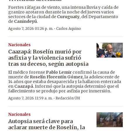
Fuertes ráfagas de viento, una intensa lluvia y caída de
granizo azotaron durante la noche del jueves varios
sectores de la ciudad de
Curuguaty
, del Departamento
de
Canindeyú
.
·
Agosto 7, 2026 01:26 p. m.
Carlos Aquino
Nacionales
Caazapá: Roselín murió por
asfixia y la violencia sufrió
tras su deceso, según autopsia
El médico forense
Pablo Lemir
confirmó la causa de
muerte de
Roselín Florentín Gómez
, la adolescente de
14 años que estaba desaparecida y la hallaron enterrada
en
Caazapá
. Informó que la autopsia determinó que el
fallecimiento se produjo por asfixia por inmersión.
·
Agosto 7, 2026 11:59 a. m.
Redacción ÚH
Nacionales
Autopsia será clave para
aclarar muerte de Roselín, la