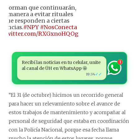
️ Informan que continuarán,
de manera a evitar rituales
que responden a ciertas
reencias.
#NPY
#NosConecta
ic.twitter.com/RXGxnoHQOg
Recibí las noticias en tu celular, unite
1
al canal de ÚH en WhatsApp 🤩
✓✓
19:34
“El 31 (de octubre) hicimos un recorrido general
para hacer un relevamiento sobre el avance de
estos trabajos de mantenimiento y acompañar al
personal de seguridad que estaba en coordinación
con la Policía Nacional, porque esa fecha llama
mucho la atención de estos lugares, porque