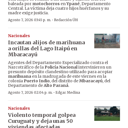
baleada por
motochorros
en
Ypané
, Departamento
Central. La víctima deja cuatro hijos huérfanos y su
madre exige justicia.
·
Agosto 7, 2026 03:45 p. m.
Redacción ÚH
Nacionales
Incautan alijos de marihuana
a orillas del Lago Itaipú en
Mbaracayú
Agentes del Departamento Especializado contra el
Narcotráfico de la
Policía Nacional
intervinieron un
presunto depósito clandestino utilizado para acopiar
marihuana
en la madrugada de este viernes en la
colonia
Puerto Indio
, del distrito de
Mbaracayú
, del
Departamento de
Alto Paraná
.
·
Agosto 7, 2026 02:04 p. m.
Edgar Medina
Nacionales
Violento temporal golpea
Curuguaty y deja unas 50
viviendas afectadas