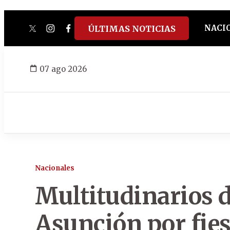
NACI
ÚLTIMAS NOTICIAS
twitter
instagram
facebook
tiktok
youtube
spotify
07 ago 2026
Nacionales
Multitudinarios d
Asunción por fies