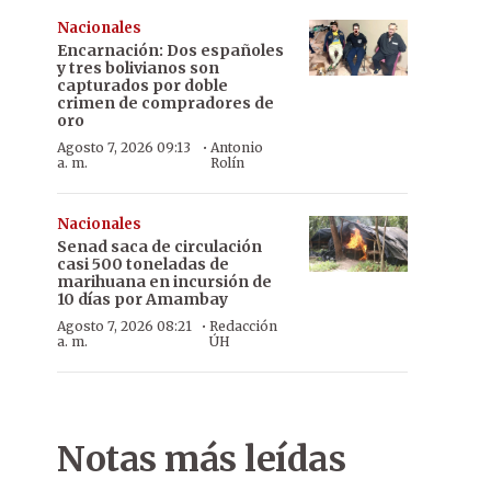
Nacionales
Encarnación: Dos españoles
y tres bolivianos son
capturados por doble
crimen de compradores de
oro
·
Agosto 7, 2026 09:13
Antonio
a. m.
Rolín
Nacionales
Senad saca de circulación
casi 500 toneladas de
marihuana en incursión de
10 días por Amambay
·
Agosto 7, 2026 08:21
Redacción
a. m.
ÚH
Notas más leídas