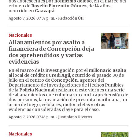
dos adolescentes por
homicidio doloso
, en el marco del
crimen de
Roselín Florentín Gómez
, de 14 años,
ocurrido en
Caazapá
.
·
Agosto 7, 2026 07:57 p. m.
Redacción ÚH
Nacionales
Allanamientos por asalto a
financiera de Concepción deja
dos aprehendidos y varias
evidencias
En el marco de la investigación por el
millonario asalto
al local de créditos
Credi Ágil
, ocurrido el pasado 30 de
julio en el centro de
Concepción
, agentes del
Departamento de Investigaciones de Hechos Punibles
de la
Policía Nacional
realizaron este viernes una serie
de allanamientos que culminaron con la aprehensión de
dos personas, la incautación de presunta marihuana, un
arma de fuego, celulares, motocicletas y otras
evidencias consideradas clave para el caso.
·
Agosto 7, 2026 07:45 p. m.
Justiniano Riveros
Nacionales