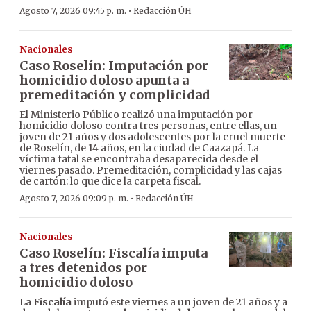
·
Agosto 7, 2026 09:45 p. m.
Redacción ÚH
Nacionales
Caso Roselín: Imputación por
homicidio doloso apunta a
premeditación y complicidad
El Ministerio Público realizó una imputación por
homicidio doloso contra tres personas, entre ellas, un
joven de 21 años y dos adolescentes por la cruel muerte
de Roselín, de 14 años, en la ciudad de Caazapá. La
víctima fatal se encontraba desaparecida desde el
viernes pasado. Premeditación, complicidad y las cajas
de cartón: lo que dice la carpeta fiscal.
·
Agosto 7, 2026 09:09 p. m.
Redacción ÚH
Nacionales
Caso Roselín: Fiscalía imputa
a tres detenidos por
homicidio doloso
La
Fiscalía
imputó este viernes a un joven de 21 años y a