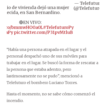
— Telefuturo
J
endio de vivienda dejó una mujer
(@Telefuturo)
fallecida, en San Bernardino.
🔴EN VIVO:
://t.co/bmmwHO0a0L
#TelefuturoPy
ADiaPy
pic.twitter.com/P31pvMtluB
“Había una persona atrapada en el lugar y el
personal despachó uno de sus móviles para
trabajar en el lugar. Se buscó la forma de rescatar a
la persona que estaba adentro, pero
lastimosamente no se pudo”, mencionó a
Telefuturo el bombero Luciano Torres.
Hasta el momento, no se sabe cómo comenzó el
incendio.