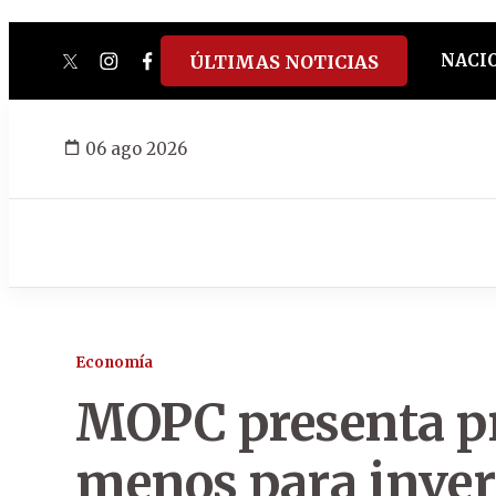
NACI
ÚLTIMAS NOTICIAS
twitter
instagram
facebook
tiktok
youtube
spotify
06 ago 2026
Economía
MOPC presenta p
menos para invers