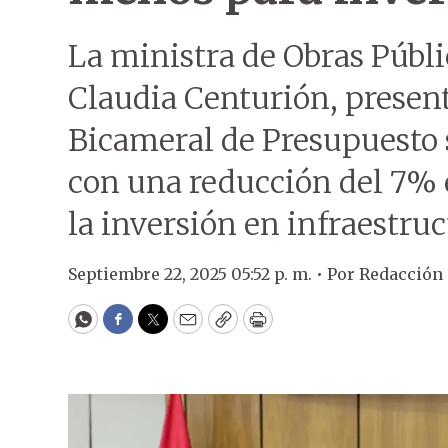
La ministra de Obras Públ
Claudia Centurión, present
Bicameral de Presupuesto s
con una reducción del 7% e
la inversión en infraestruc
Septiembre 22, 2025 05:52 p. m. •
Por
Redacción
WhatsApp
Facebook
Twitter
Email
Copy
Print