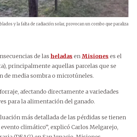
blados y la falta de radiación solar, provocan un combo que paraliza
onsecuencias de las
heladas
en
Misiones
es el
ta), principalmente aquellas parcelas que se
ón de media sombra o microtúneles.
forraje, afectando directamente a variedades
ves para la alimentación del ganado.
luación más detallada de las pérdidas se tienen
l evento climático”, explicó Carlos Melgarejo,
graria (DEAG) en San Ignacio, Misiones.