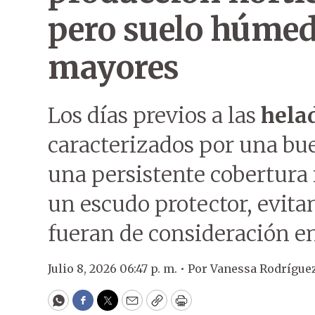
pero suelo húmed
mayores
Los días previos a las
hela
caracterizados por una bu
una persistente cobertura
un escudo protector, evita
fueran de consideración en 
Julio 8, 2026 06:47 p. m. •
Por
Vanessa Rodrígue
WhatsApp
Facebook
Twitter
Email
Copy
Print