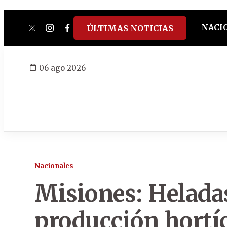
NACI
ÚLTIMAS NOTICIAS
twitter
instagram
facebook
tiktok
youtube
spotify
06 ago 2026
Nacionales
Misiones: Helada
producción hortíc