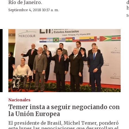
Río de Janeiro.
d
h
Septiembre 4, 2018 10:17 a. m.
S
Nacionales
Temer insta a seguir negociando con
la Unión Europea
El presidente de Brasil, Michel Temer, ponderó
0
este lunes las negociaciones que desarrollan el