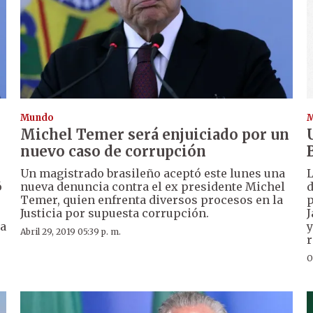
Mundo
Michel Temer será enjuiciado por un
nuevo caso de corrupción
Un magistrado brasileño aceptó este lunes una
L
ó
nueva denuncia contra el ex presidente Michel
d
Temer, quien enfrenta diversos procesos en la
p
Justicia por supuesta corrupción.
J
 a
y
Abril 29, 2019 05:39 p. m.
r
O