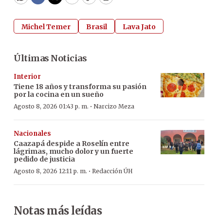
WhatsApp
Facebook
Twitter
Email
Copy
Print
Michel Temer
Brasil
Lava Jato
Últimas Noticias
Interior
Tiene 18 años y transforma su pasión
por la cocina en un sueño
·
Agosto 8, 2026 01:43 p. m.
Narcizo Meza
Nacionales
Caazapá despide a Roselín entre
lágrimas, mucho dolor y un fuerte
pedido de justicia
·
Agosto 8, 2026 12:11 p. m.
Redacción ÚH
Notas más leídas