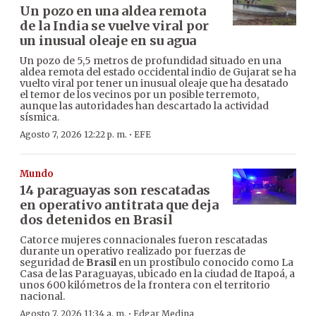
Un pozo en una aldea remota
de la India se vuelve viral por
un inusual oleaje en su agua
Un pozo de 5,5 metros de profundidad situado en una
aldea remota del estado occidental indio de Gujarat se ha
vuelto viral por tener un inusual oleaje que ha desatado
el temor de los vecinos por un posible terremoto,
aunque las autoridades han descartado la actividad
sísmica.
·
Agosto 7, 2026 12:22 p. m.
EFE
Mundo
14 paraguayas son rescatadas
en operativo antitrata que deja
dos detenidos en Brasil
Catorce mujeres connacionales fueron rescatadas
durante un operativo realizado por fuerzas de
seguridad de
Brasil
en un prostíbulo conocido como La
Casa de las Paraguayas, ubicado en la ciudad de Itapoá, a
unos 600 kilómetros de la frontera con el territorio
nacional.
·
Agosto 7, 2026 11:34 a. m.
Edgar Medina