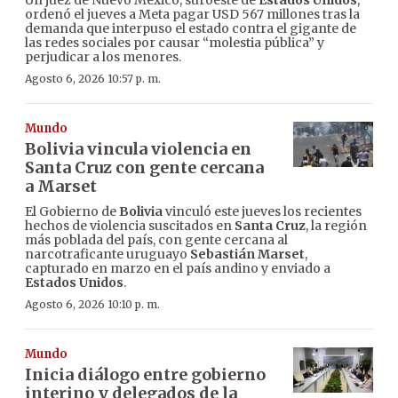
Un juez de Nuevo México, suroeste de
Estados Unidos
,
ordenó el jueves a Meta pagar USD 567 millones tras la
demanda que interpuso el estado contra el gigante de
las redes sociales por causar “molestia pública” y
perjudicar a los menores.
Agosto 6, 2026 10:57 p. m.
Mundo
Bolivia vincula violencia en
Santa Cruz con gente cercana
a Marset
El Gobierno de
Bolivia
vinculó este jueves los recientes
hechos de violencia suscitados en
Santa Cruz
, la región
más poblada del país, con gente cercana al
narcotraficante uruguayo
Sebastián Marset
,
capturado en marzo en el país andino y enviado a
Estados Unidos
.
Agosto 6, 2026 10:10 p. m.
Mundo
Inicia diálogo entre gobierno
interino y delegados de la