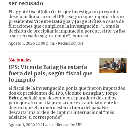
ser recusado
El agente fiscal Julio Ortiz, que investiga un presunto
desvío millonario en el
IPS
, aseguró que imputó a los ex
presidentes
Vicente Bataglia
y
Jorge Brítez
a causa de
filtraciones que complican la investigación. “Tomé la
decisión de precipitar la imputación porque, si no, ya iba
a ser recusado seguramente”, expresó.
·
Agosto 5, 2026 12:08 p. m.
Redacción ÚH
Nacionales
IPS: Vicente Bataglia estaría
fuera del país, según fiscal que
lo imputó
El fiscal de la investigación por la que fueron imputados
dos ex presidentes del
IPS
,
Vicente Bataglia
y
Jorge
Brítez
, señaló que desconoce el paradero de ambos,
pero que afirmó a la prensa que extraoficialmente le
dijeron que el primero estaría fuera del país. No
descarta una orden de captura internacional “más
adelante, si corresponde”.
·
Agosto 5, 2026 10:41 a. m.
Redacción ÚH