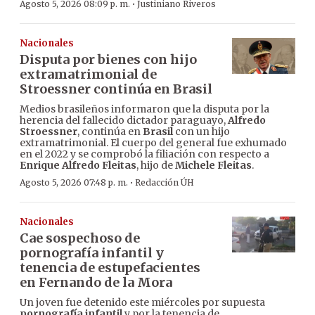
·
Agosto 5, 2026 08:09 p. m.
Justiniano Riveros
Nacionales
Disputa por bienes con hijo
extramatrimonial de
Stroessner continúa en Brasil
Medios brasileños informaron que la disputa por la
herencia del fallecido dictador paraguayo,
Alfredo
Stroessner
, continúa en
Brasil
con un hijo
extramatrimonial. El cuerpo del general fue exhumado
en el 2022 y se comprobó la filiación con respecto a
Enrique Alfredo Fleitas
, hijo de
Michele Fleitas
.
·
Agosto 5, 2026 07:48 p. m.
Redacción ÚH
Nacionales
Cae sospechoso de
pornografía infantil y
tenencia de estupefacientes
en Fernando de la Mora
Un joven fue detenido este miércoles por supuesta
pornografía infantil
y por la tenencia de