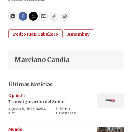
WhatsApp
Facebook
Twitter
Email
Copy
Print
Pedro Juan Caballero
Amambay
Marciano Candia
Últimas Noticias
Opinión
Transfiguración del Señor
·
Agosto 6, 2026 04:04
P. Víctor
a. m.
Urrestarazu
Mundo