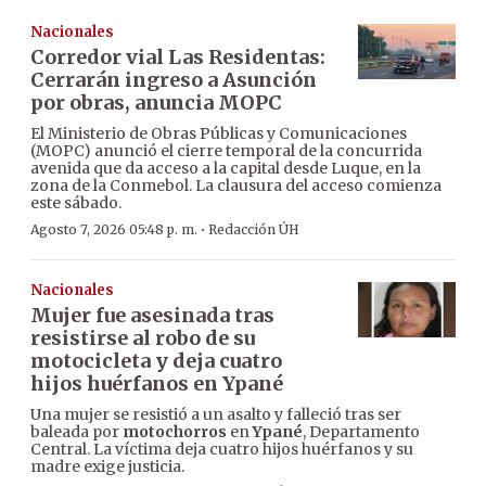
Nacionales
Corredor vial Las Residentas:
Cerrarán ingreso a Asunción
por obras, anuncia MOPC
El Ministerio de Obras Públicas y Comunicaciones
(MOPC) anunció el cierre temporal de la concurrida
avenida que da acceso a la capital desde Luque, en la
zona de la Conmebol. La clausura del acceso comienza
este sábado.
·
Agosto 7, 2026 05:48 p. m.
Redacción ÚH
Nacionales
Mujer fue asesinada tras
resistirse al robo de su
motocicleta y deja cuatro
hijos huérfanos en Ypané
Una mujer se resistió a un asalto y falleció tras ser
baleada por
motochorros
en
Ypané
, Departamento
Central. La víctima deja cuatro hijos huérfanos y su
madre exige justicia.