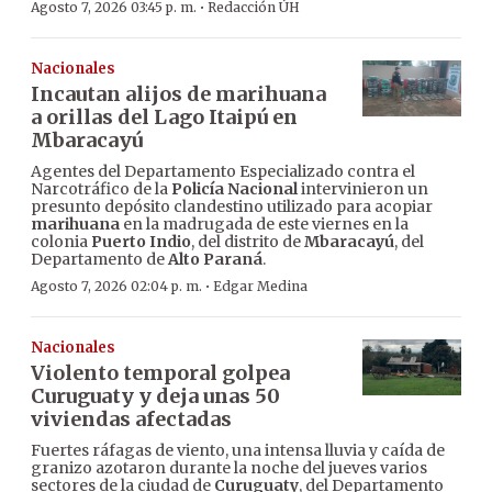
·
Agosto 7, 2026 03:45 p. m.
Redacción ÚH
Nacionales
Incautan alijos de marihuana
a orillas del Lago Itaipú en
Mbaracayú
Agentes del Departamento Especializado contra el
Narcotráfico de la
Policía Nacional
intervinieron un
presunto depósito clandestino utilizado para acopiar
marihuana
en la madrugada de este viernes en la
colonia
Puerto Indio
, del distrito de
Mbaracayú
, del
Departamento de
Alto Paraná
.
·
Agosto 7, 2026 02:04 p. m.
Edgar Medina
Nacionales
Violento temporal golpea
Curuguaty y deja unas 50
viviendas afectadas
Fuertes ráfagas de viento, una intensa lluvia y caída de
granizo azotaron durante la noche del jueves varios
sectores de la ciudad de
Curuguaty
, del Departamento