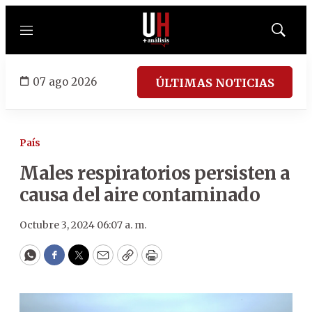
Menú
Mostrar
búsqued
07 ago 2026
ÚLTIMAS NOTICIAS
País
Males respiratorios persisten a
causa del aire contaminado
Octubre 3, 2024 06:07 a. m.
WhatsApp
Facebook
Twitter
Email
Copy
Print