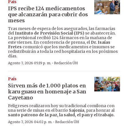
País
IPS recibe 124 medicamentos
que alcanzarán para cubrir dos
meses
Tras meses de espera de los asegurados, las farmacias
del
Instituto de Previsión Social (IPS)
se abastecerán.
La previsional recibió 124 fármacos en la mañana de
este viernes. En conferencia de prensa, el
Dr. Isaías
Fretes
comunicó que los medicamentos e insumos se
redistribuirán a toda la red hospitalaria en los próximos
días.
·
Agosto 7, 2026 05:19 p. m.
Redacción ÚH
País
Sirven más de 1.000 platos en
karu guasu en homenaje a San
Cayetano
Feligreses realizaron hoy su tradicional comilona con
una serie de misas en el barrio
Sajonia
, para honrar al
santo patrono de la paz, la salud, el pan y el trabajo.
·
Agosto 7, 2026 04:02 p. m.
Redacción ÚH