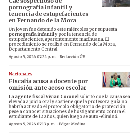
Cae sospechoso de
pornografía infantil y
tenencia de estupefacientes
en Fernando de la Mora
Un joven fue detenido este miércoles por supuesta
pornografía infantil
y por la tenencia de
estupefacientes, aparentemente marihuana. El
procedimiento se realizó en Fernando de la Mora,
Departamento Central.
·
Agosto 5, 2026 07:24 p. m.
Redacción ÚH
Nacionales
Fiscalía acusa a docente por
omisión ante acoso escolar
La
agente fiscal Vivian Coronel
solicitó que la causa sea
elevada a juicio oral y sostiene que la profesora guía no
habría activado el protocolo obligatorio de protección,
pese a conocer situaciones de hostigamiento contra el
estudiante de 12 años, quien luego se auto-eliminó.
·
Agosto 5, 2026 07:13 p. m.
Edgar Medina