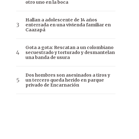
otro uno en la boca
Hallan a adolescente de 14 años
enterrada en una vivienda familiar en
Caazapá
Gota a gota: Rescatan a un colombiano
secuestrado y torturado y desmantelan
una banda de usura
Dos hombres son asesinados a tiros y
un tercero queda herido en parque
privado de Encarnación