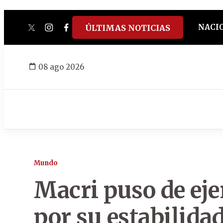
NACI
ÚLTIMAS NOTICIAS
twitter
instagram
facebook
tiktok
youtube
spotify
08 ago 2026
Mundo
Macri puso de ej
por su estabilid