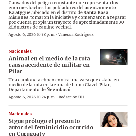
Cansados del peligro constante que representan los
enormes baches, los pobladores del
asentamiento
Ka’atygue
, ubicado en el distrito de
Santa Rosa
,
Misiones
, tomaron la iniciativa y comenzaron a reparar
por cuenta propia un trayecto de aproximadamente 30
kilómetros de camino vecinal.
·
Agosto 6, 2026 10:38 p. m.
Vanessa Rodríguez
Nacionales
Animal en el medio de la ruta
causa accidente de militar en
Pilar
Una camioneta chocó contra una vaca que estaba en
medio de la ruta en la zona de Loma Clavel,
Pilar
,
Departamento de
Ñeembucú
.
·
Agosto 6, 2026 10:24 p. m.
Redacción ÚH
Nacionales
Sigue prófugo el presunto
autor del feminicidio ocurrido
en Curuguaty