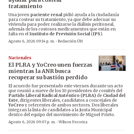
tratamiento
Una joven
paciente renal
pidió ayuda a la ciudadanía
para costear su tratamiento, ya que debe adecuar su
vivienda para poder realizarse la diálisis peritoneal,
además de los costosos medicamentos que están en
falta en el
Instituto de Previsión Social
(
IPS
).
·
Agosto 6, 2026 09:14 p. m.
Redacción ÚH
Nacionales
El PLRA y YoCreo unen fuerzas
mientras la ANR busca
recuperar su bastión perdido
El acuerdo fue presentado este viernes durante un acto
que reunió a nueve de los 10 presidentes de comités del
Partido Liberal Radical Auténtico (PLRA)
de
Ciudad del
Este
, dirigentes liberales, candidatos a concejales de
YoCreo
y referentes de ambos sectores. Dos liberales
integran la lista de candidatos a la Junta Municipal
dentro del equipo del movimiento de Miguel Prieto.
·
Agosto 6, 2026 09:07 p. m.
Wilson Ferreira