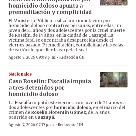
homicidio doloso apunta a
premeditación y complicidad
El Ministerio Público realizó una imputación por
homicidio doloso contra tres personas, entre ellas, un
joven de 21 años y dos adolescentes por la cruel muerte
de Roselín, de 14 años, en la ciudad de Caazapá. La
víctima fatal se encontraba desaparecida desde el
viernes pasado. Premeditación, complicidad y las cajas
de cartón: lo que dice la carpeta fiscal.
·
Agosto 7, 2026 09:09 p. m.
Redacción ÚH
Nacionales
Caso Roselín: Fiscalía imputa
a tres detenidos por
homicidio doloso
La
Fiscalía
imputó este viernes a un joven de 21 años y a
dos adolescentes por
homicidio doloso
, en el marco del
crimen de
Roselín Florentín Gómez
, de 14 años,
ocurrido en
Caazapá
.
·
Agosto 7, 2026 07:57 p. m.
Redacción ÚH