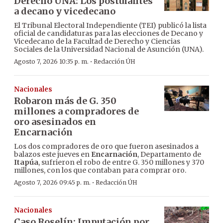
Derecho UNA: Los postulantes
a decano y vicedecano
El Tribunal Electoral Independiente (TEI) publicó la lista
oficial de candidaturas para las elecciones de Decano y
Vicedecano de la Facultad de Derecho y Ciencias
Sociales de la Universidad Nacional de Asunción (UNA).
·
Agosto 7, 2026 10:35 p. m.
Redacción ÚH
Nacionales
Robaron más de G. 350
millones a compradores de
oro asesinados en
Encarnación
Los dos compradores de oro que fueron asesinados a
balazos este jueves en
Encarnación
, Departamento de
Itapúa
, sufrieron el robo de entre G. 350 millones y 370
millones, con los que contaban para comprar oro.
·
Agosto 7, 2026 09:45 p. m.
Redacción ÚH
Nacionales
Caso Roselín: Imputación por