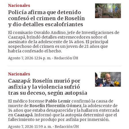
Nacionales
Policía afirma que detenido
confesó el crimen de Roselín
y dio detalles escalofriantes
El comisario Osvaldo Andino, jefe de Investigaciones de
Caazapá, brindó detalles estremecedores sobre el
asesinato de la adolescente de 14 años. El principal
sospechoso del crimen es un joven de 21 años que
habría confesado el hecho.
·
Agosto 7, 2026 12:14 p. m.
Redacción ÚH
Nacionales
Caazapá: Roselín murió por
asfixia y la violencia sufrió
tras su deceso, según autopsia
El médico forense
Pablo Lemir
confirmó la causa de
muerte de
Roselín Florentín Gómez
, la adolescente de
14 años que estaba desaparecida y la hallaron enterrada
en
Caazapá
. Informó que la autopsia determinó que el
fallecimiento se produjo por asfixia por inmersión.
·
Agosto 7, 2026 11:59 a. m.
Redacción ÚH