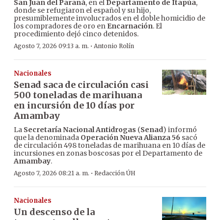
San Juan del Paraná
, en el
Departamento de Itapúa
,
donde se refugiaron el español y su hijo,
presumiblemente involucrados en el doble homicidio de
los compradores de oro en
Encarnación
. El
procedimiento dejó cinco detenidos.
·
Agosto 7, 2026 09:13 a. m.
Antonio Rolín
Nacionales
Senad saca de circulación casi
500 toneladas de marihuana
en incursión de 10 días por
Amambay
La
Secretaría Nacional Antidrogas
(
Senad
) informó
que la denominada
Operación Nueva Alianza 56
sacó
de circulación 498 toneladas de marihuana en 10 días de
incursiones en zonas boscosas por el Departamento de
Amambay
.
·
Agosto 7, 2026 08:21 a. m.
Redacción ÚH
Nacionales
Un descenso de la