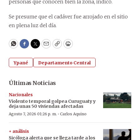
personas que conocen bien la zona, indicó.
Se presume que el cadáver fue arrojado en el sitio
en plena luz del día.
WhatsApp
Facebook
Twitter
Email
Copy
Print
Ypané
Departamento Central
Últimas Noticias
Nacionales
Violento temporal golpea Curuguaty y
deja unas 50 viviendas afectadas
·
Agosto 7, 2026 01:26 p. m.
Carlos Aquino
+ análisis
Sicóloga alerta que se llega tarde a los