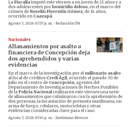
La
Fiscalía
imputó este viernes a un joven de 21 años y a
dos adolescentes por
homicidio doloso
, en el marco del
crimen de
Roselín Florentín Gómez
, de 14 años,
ocurrido en
Caazapá
.
·
Agosto 7, 2026 07:57 p. m.
Redacción ÚH
Nacionales
Allanamientos por asalto a
financiera de Concepción deja
dos aprehendidos y varias
evidencias
En el marco de la investigación por el
millonario asalto
al local de créditos
Credi Ágil
, ocurrido el pasado 30 de
julio en el centro de
Concepción
, agentes del
Departamento de Investigaciones de Hechos Punibles
de la
Policía Nacional
realizaron este viernes una serie
de allanamientos que culminaron con la aprehensión de
dos personas, la incautación de presunta marihuana, un
arma de fuego, celulares, motocicletas y otras
evidencias consideradas clave para el caso.
·
Agosto 7, 2026 07:45 p. m.
Justiniano Riveros